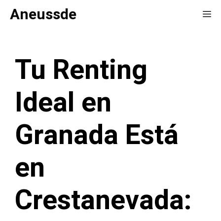
Saltar
Aneussde
Me
al
contenido
Tu Renting
Ideal en
Granada Está
en
Crestanevada: