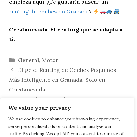
empieza aquí. ¿Te gustaría buscar un
renting de coches en Granada
?
Crestanevada. El renting que se adapta a
ti.
Categorías
General
,
Motor
Elige el Renting de Coches Pequeños
Más Inteligente en Granada: Solo en
Crestanevada
Cómo funciona el renting con
We value your privacy
Crestanevada paso a paso: la guía definitiva
para una experiencia sin complicaciones en
We use cookies to enhance your browsing experience,
serve personalised ads or content, and analyse our
Madrid
traffic. By clicking "Accept All", you consent to our use of