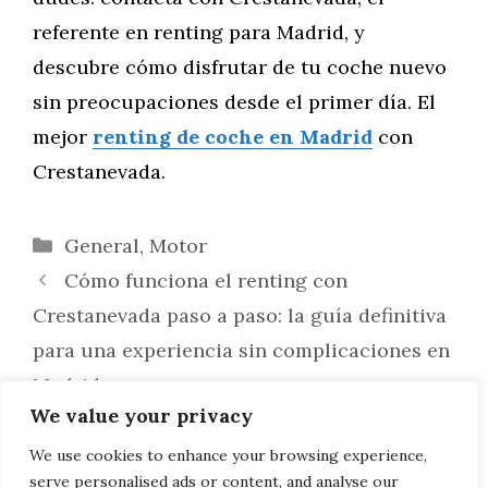
referente en renting para Madrid, y
descubre cómo disfrutar de tu coche nuevo
sin preocupaciones desde el primer día. El
mejor
renting de coche en Madrid
con
Crestanevada.
Categorías
General
,
Motor
Cómo funciona el renting con
Crestanevada paso a paso: la guía definitiva
para una experiencia sin complicaciones en
Madrid
We value your privacy
Preguntas frecuentes sobre renting en
Madrid: resuelve todas tus dudas con
We use cookies to enhance your browsing experience,
serve personalised ads or content, and analyse our