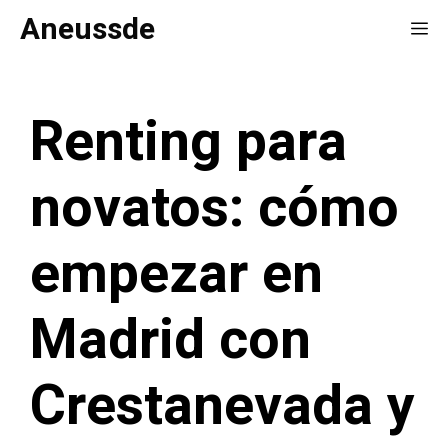
Saltar
Aneussde
Me
al
contenido
Renting para
novatos: cómo
empezar en
Madrid con
Crestanevada y