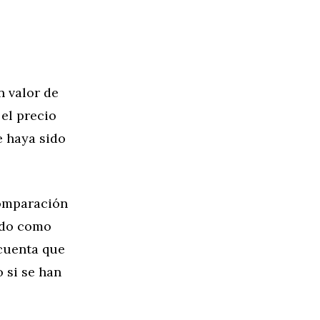
n valor de
el precio
e haya sido
omparación
zado como
 cuenta que
 si se han