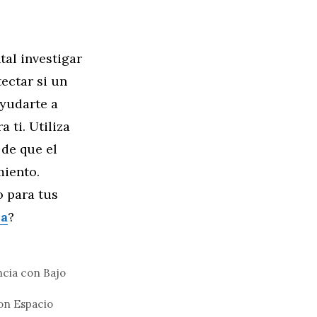
al investigar
tectar si un
ayudarte a
 ti. Utiliza
 de que el
miento.
o para tus
ia
?
cia con Bajo
on Espacio