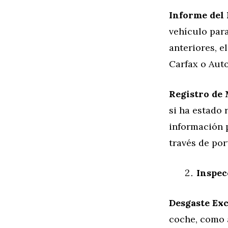
Informe del 
vehículo para
anteriores, e
Carfax o Aut
Registro de 
si ha estado 
información p
través de po
Inspec
Desgaste Exc
coche, como 