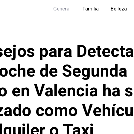
General
Familia
Belleza
ejos para Detecta
oche de Segunda
 en Valencia ha s
izado como Vehícu
lquiler o Taxi