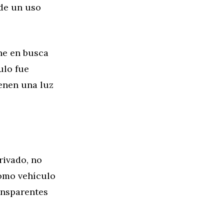
 de un uso
he en busca
ulo fue
ienen una luz
rivado, no
como vehículo
ansparentes