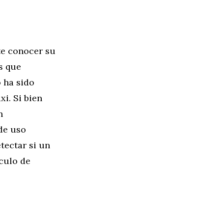
te conocer su
s que
 ha sido
i. Si bien
n
de uso
tectar si un
culo de