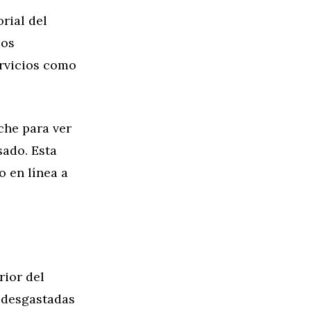
rial del
ios
ervicios como
che para ver
sado. Esta
o en línea a
rior del
s desgastadas