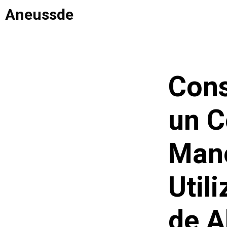
Saltar
Aneussde
al
contenido
Cons
un C
Mano
Util
de A