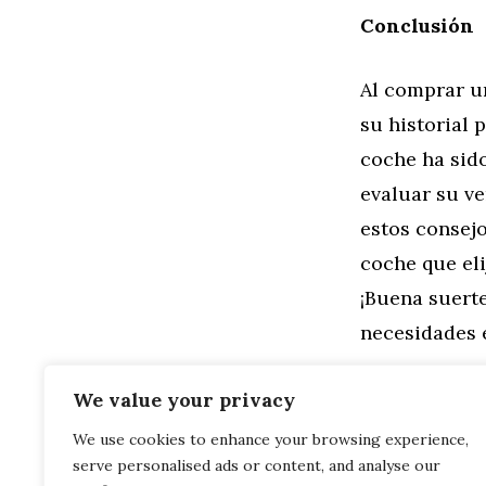
Conclusión
Al comprar u
su historial 
coche ha sido
evaluar su ve
estos consej
coche que eli
¡Buena suert
necesidades 
Categorías
General
,
Mo
We value your privacy
Descubre la
We use cookies to enhance your browsing experience,
Costo de Mante
serve personalised ads or content, and analyse our
Encuentra e