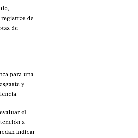
ulo,
 registros de
otas de
nza para una
esgaste y
iencia.
evaluar el
atención a
uedan indicar